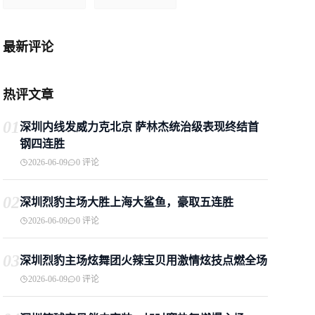
最新评论
热评文章
01
深圳内线发威力克北京 萨林杰统治级表现终结首
钢四连胜
2026-06-09
0 评论
02
深圳烈豹主场大胜上海大鲨鱼，豪取五连胜
2026-06-09
0 评论
03
深圳烈豹主场炫舞团火辣宝贝用激情炫技点燃全场
2026-06-09
0 评论