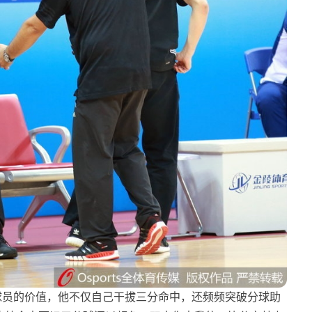
球员的价值，他不仅自己干拔三分命中，还频频突破分球助