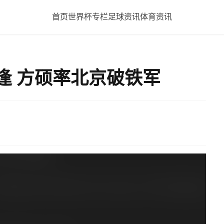
首页
世界杯专栏
足球资讯
体育资讯
逢 方硕率北京破铁军