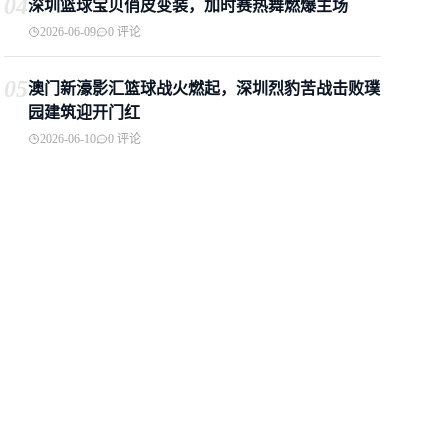
04
深圳篮球宝贝俏皮变装，加时赛热舞燃爆主场
2026-06-09
0 评论
05
澳门新濠影汇篮球战火燃起，深圳烈豹苦战击败璞
园建筑迎开门红
2026-06-10
0 评论