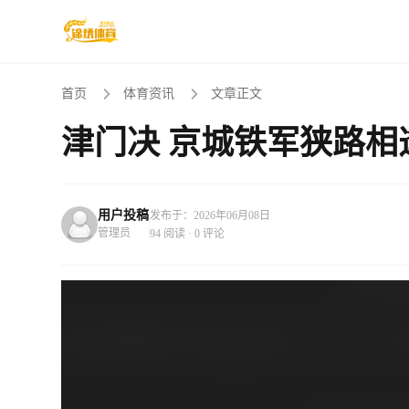
首页
体育资讯
文章正文
津门决 京城铁军狭路相
用户投稿
发布于：2026年06月08日
管理员
94 阅读 · 0 评论