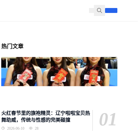
热门文章
01
火红春节里的旗袍精灵：辽宁啦啦宝贝热
舞助威，传统与性感的完美碰撞
2026-06-10
28