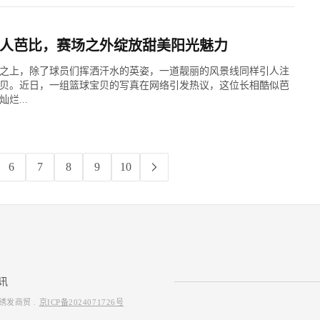
人芭比，赛场之外绽放甜美阳光魅力
之上，除了球员们挥洒汗水的英姿，一道靓丽的风景线同样引人注
贝。近日，一组篮球宝贝的写真在网络引发热议，这位长相酷似芭
烂...
6
7
8
9
10
讯
锦绣发商贸
.
京ICP备2024071726号