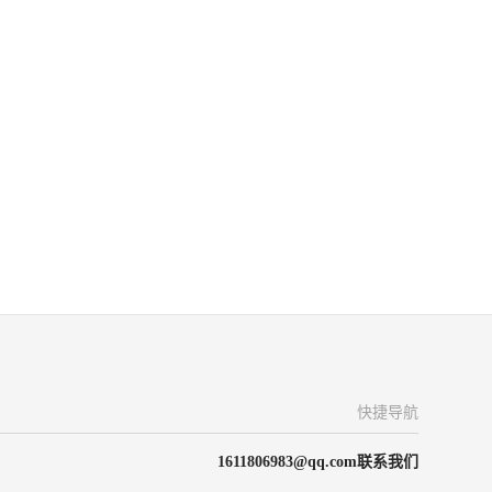
快捷导航
1611806983@qq.com联系我们